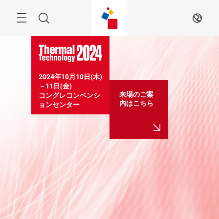
Skip
Search
JA
2024年10月10日(木)
－11日(金)

来場のご案
コングレコンベンシ
内はこちら
ョンセンター