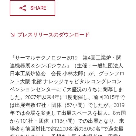
SHARE
プレスリリースのダウンロード
『サーマルテクノロジー2019 第4回工業炉・関
連機器展＆シンポジウム』（主催：一般社団法人
日本工業炉協会 会長 小林太郎）が、グランフロ
ント大阪 北館 ナレッジキャピタル コングレコン
ベンションセンターにて大盛況のうちに閉幕しま
した。2007年以来4年に1度開催し、前回2015年で
は出展者数47社・団体（57小間）でしたが、2019
年では会場を変更して出展スペースを拡大。8カ国
から101社・団体（113小間）での出展となり、来
場者も前回対比で約2,200名増の3,059名
で過去最
※