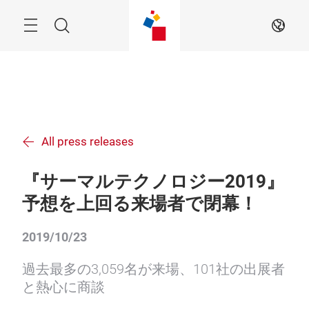
Skip
Search
JA
All press releases
『サーマルテクノロジー2019』
予想を上回る来場者で閉幕！
2019/10/23
過去最多の3,059名が来場、101社の出展者
と熱心に商談